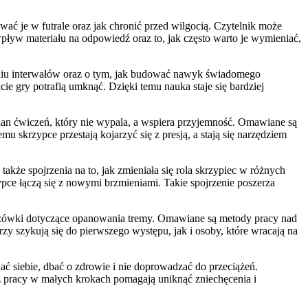
ać je w futrale oraz jak chronić przed wilgocią. Czytelnik może
wpływ materiału na odpowiedź oraz to, jak często warto je wymieniać,
waniu interwałów oraz o tym, jak budować nawyk świadomego
ie gry potrafią umknąć. Dzięki temu nauka staje się bardziej
plan ćwiczeń, który nie wypala, a wspiera przyjemność. Omawiane są
u skrzypce przestają kojarzyć się z presją, a stają się narzędziem
także spojrzenia na to, jak zmieniała się rola skrzypiec w różnych
ce łączą się z nowymi brzmieniami. Takie spojrzenie poszerza
skazówki dotyczące opanowania tremy. Omawiane są metody pracy nad
zy szykują się do pierwszego występu, jak i osoby, które wracają na
hać siebie, dbać o zdrowie i nie doprowadzać do przeciążeń.
az pracy w małych krokach pomagają uniknąć zniechęcenia i