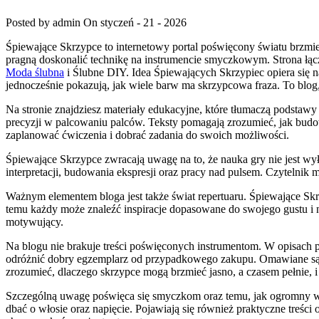
Posted by admin
On styczeń - 21 - 2026
Śpiewające Skrzypce to internetowy portal poświęcony światu brzmień
pragną doskonalić technikę na instrumencie smyczkowym. Strona łąc
Moda ślubna
i Ślubne DIY. Idea Śpiewających Skrzypiec opiera się n
jednocześnie pokazują, jak wiele barw ma skrzypcowa fraza. To blog,
Na stronie znajdziesz materiały edukacyjne, które tłumaczą podstawy 
precyzji w palcowaniu palców. Teksty pomagają zrozumieć, jak budo
zaplanować ćwiczenia i dobrać zadania do swoich możliwości.
Śpiewające Skrzypce zwracają uwagę na to, że nauka gry nie jest wy
interpretacji, budowania ekspresji oraz pracy nad pulsem. Czytelnik 
Ważnym elementem bloga jest także świat repertuaru. Śpiewające Sk
temu każdy może znaleźć inspiracje dopasowane do swojego gustu i nas
motywujący.
Na blogu nie brakuje treści poświęconych instrumentom. W opisach
odróżnić dobry egzemplarz od przypadkowego zakupu. Omawiane są e
zrozumieć, dlaczego skrzypce mogą brzmieć jasno, a czasem pełnie, 
Szczególną uwagę poświęca się smyczkom oraz temu, jak ogromny wpł
dbać o włosie oraz napięcie. Pojawiają się również praktyczne treści