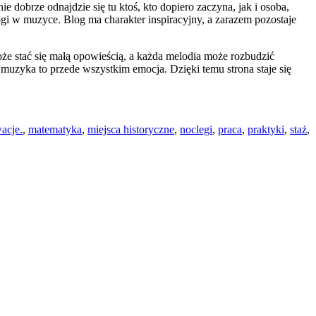
 dobrze odnajdzie się tu ktoś, kto dopiero zaczyna, jak i osoba,
i w muzyce. Blog ma charakter inspiracyjny, a zarazem pozostaje
oże stać się małą opowieścią, a każda melodia może rozbudzić
muzyka to przede wszystkim emocja. Dzięki temu strona staje się
acje.
,
matematyka
,
miejsca historyczne
,
noclegi
,
praca
,
praktyki
,
staż
,