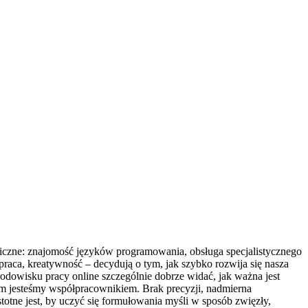
niczne: znajomość języków programowania, obsługa specjalistycznego
raca, kreatywność – decydują o tym, jak szybko rozwija się nasza
rodowisku pracy online szczególnie dobrze widać, jak ważna jest
im jesteśmy współpracownikiem. Brak precyzji, nadmierna
istotne jest, by uczyć się formułowania myśli w sposób zwięzły,