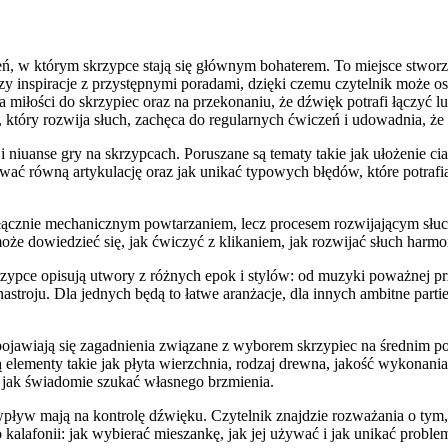
, w którym skrzypce stają się głównym bohaterem. To miejsce stworzon
zy inspiracje z przystępnymi poradami, dzięki czemu czytelnik może 
a miłości do skrzypiec oraz na przekonaniu, że dźwięk potrafi łączyć 
 który rozwija słuch, zachęca do regularnych ćwiczeń i udowadnia, że
i niuanse gry na skrzypcach. Poruszane są tematy takie jak ułożenie cia
wać równą artykulację oraz jak unikać typowych błędów, które potra
łącznie mechanicznym powtarzaniem, lecz procesem rozwijającym słuch
może dowiedzieć się, jak ćwiczyć z klikaniem, jak rozwijać słuch harmo
rzypce opisują utwory z różnych epok i stylów: od muzyki poważnej p
troju. Dla jednych będą to łatwe aranżacje, dla innych ambitne partie.
 pojawiają się zagadnienia związane z wyborem skrzypiec na średnim 
lementy takie jak płyta wierzchnia, rodzaj drewna, jakość wykonani
i jak świadomie szukać własnego brzmienia.
yw mają na kontrolę dźwięku. Czytelnik znajdzie rozważania o tym, j
 o kalafonii: jak wybierać mieszankę, jak jej używać i jak unikać probl