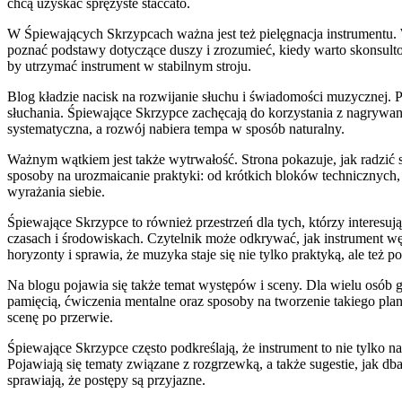
chcą uzyskać sprężyste staccato.
W Śpiewających Skrzypcach ważna jest też pielęgnacja instrumentu. 
poznać podstawy dotyczące duszy i zrozumieć, kiedy warto skonsultow
by utrzymać instrument w stabilnym stroju.
Blog kładzie nacisk na rozwijanie słuchu i świadomości muzycznej.
słuchania. Śpiewające Skrzypce zachęcają do korzystania z nagrywania
systematyczna, a rozwój nabiera tempa w sposób naturalny.
Ważnym wątkiem jest także wytrwałość. Strona pokazuje, jak radzić s
sposoby na urozmaicanie praktyki: od krótkich bloków technicznych, p
wyrażania siebie.
Śpiewające Skrzypce to również przestrzeń dla tych, którzy interesują
czasach i środowiskach. Czytelnik może odkrywać, jak instrument w
horyzonty i sprawia, że muzyka staje się nie tylko praktyką, ale też p
Na blogu pojawia się także temat występów i sceny. Dla wielu osób
pamięcią, ćwiczenia mentalne oraz sposoby na tworzenie takiego plan
scenę po przerwie.
Śpiewające Skrzypce często podkreślają, że instrument to nie tylko n
Pojawiają się tematy związane z rozgrzewką, a także sugestie, jak 
sprawiają, że postępy są przyjazne.