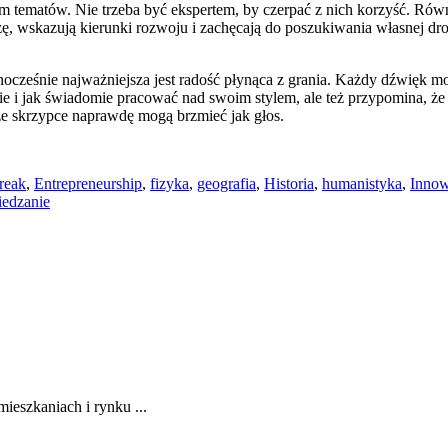
m tematów. Nie trzeba być ekspertem, by czerpać z nich korzyść. Równie
, wskazują kierunki rozwoju i zachęcają do poszukiwania własnej drog
dnocześnie najważniejsza jest radość płynąca z grania. Każdy dźwięk m
 i jak świadomie pracować nad swoim stylem, ale też przypomina, że 
 że skrzypce naprawdę mogą brzmieć jak głos.
break
,
Entrepreneurship
,
fizyka
,
geografia
,
Historia
,
humanistyka
,
Innow
iedzanie
eszkaniach i rynku ...