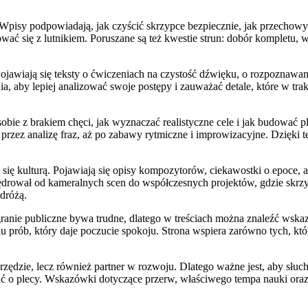
Wpisy podpowiadają, jak czyścić skrzypce bezpiecznie, jak przechowyw
ać się z lutnikiem. Poruszane są też kwestie strun: dobór kompletu, 
 Pojawiają się teksty o ćwiczeniach na czystość dźwięku, o rozpozna
, aby lepiej analizować swoje postępy i zauważać detale, które w trakc
obie z brakiem chęci, jak wyznaczać realistyczne cele i jak budować 
rzez analizę fraz, aż po zabawy rytmiczne i improwizacyjne. Dzięki tem
 się kulturą. Pojawiają się opisy kompozytorów, ciekawostki o epoce, a 
ędrował od kameralnych scen do współczesnych projektów, gdzie skrzyp
odróżą.
 granie publiczne bywa trudne, dlatego w treściach można znaleźć w
u prób, który daje poczucie spokoju. Strona wspiera zarówno tych, któr
arzędzie, lecz również partner w rozwoju. Dlatego ważne jest, aby słuc
dbać o plecy. Wskazówki dotyczące przerw, właściwego tempa nauki or