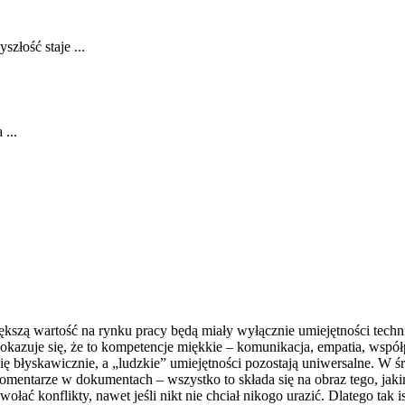
złość staje ...
...
ększą wartość na rynku pracy będą miały wyłącznie umiejętności tech
kazuje się, że to kompetencje miękkie – komunikacja, empatia, współp
się błyskawicznie, a „ludzkie” umiejętności pozostają uniwersalne. W ś
omentarze w dokumentach – wszystko to składa się na obraz tego, jak
łać konflikty, nawet jeśli nikt nie chciał nikogo urazić. Dlatego tak 