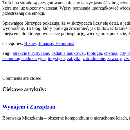
Treści na stronie są przygotowane tak, aby łączyć jasność z bogactwe
która ma już ułożony warsztat. Wpisy pomagają uporządkować wiedzę
przestrzenią dla emocji.
Śpiewające Skrzypce pokazują, że w skrzypcach liczy się detal, a je
wyobraźnię. To blog, który pomaga zrozumieć, jak budować brzmienie
miejscem, do którego wraca się po inspirację, wiedzę oraz poczucie,
Categories:
Biznes, Finanse, Ekonomia
Tagi:
atrakcje turystyczne
,
badania naukowe.
,
biologia
,
chemia
,
city 
technologie edukacyjne
,
turystyka
,
zabytki
,
zatrudnienie
,
zawody
,
zw
Comments are closed.
Ciekawe artykuly:
Wynajem i Zarządzan
Borawska Mieszkania – obszerne kompendium o nieruchomościach, mi