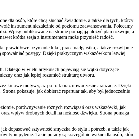
e dla osób, które chcą słuchać świadomie, a także dla tych, którzy
oswoić instrument niezależnie od poziomu zaawansowania. Polecamy
ludzi. Wpisy publikowane na stronie pomagają ułożyć plan rozwoju, a
 nawet krótka sesja z instrumentem może przynieść radość.
ła, prawidłowe trzymanie łuku, praca nadgarstka, a także rozwijanie
fią spowalniać postępy. Dzięki praktycznym wskazówkom łatwiej
. Dlatego w wielu artykułach pojawiają się wątki dotyczące
niczny oraz jak lepiej rozumieć strukturę utworu.
rzez kinowe motywy, aż po folk oraz nowoczesne aranżacje. Dzięki
 Strona pokazuje, jak dobierać repertuar tak, aby był jednocześnie
poziomie, porównywanie różnych rozwiązań oraz wskazówki, jak
a oraz wpływ drobnych detali na nośność dźwięku. Strona pomaga
ak dopasować sztywność smyczka do stylu i potrzeb, a także jak
emów typu pylenie. Takie porady są szczególnie ważne dla osób, które