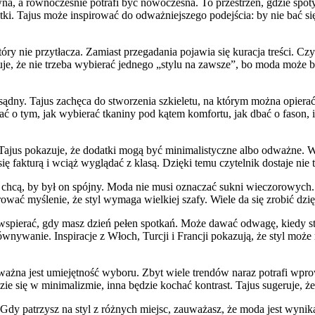
wna, a równocześnie potrafi być nowoczesna. To przestrzeń, gdzie spot
ki. Tajus może inspirować do odważniejszego podejścia: by nie bać się
który nie przytłacza. Zamiast przegadania pojawia się kuracja treści. 
uje, że nie trzeba wybierać jednego „stylu na zawsze”, bo moda może by
dny. Tajus zachęca do stworzenia szkieletu, na którym można opierać 
 o tym, jak wybierać tkaniny pod kątem komfortu, jak dbać o fason, i
 Tajus pokazuje, że dodatki mogą być minimalistyczne albo odważne. Wł
ę fakturą i wciąż wyglądać z klasą. Dzięki temu czytelnik dostaje nie t
ale chcą, by był on spójny. Moda nie musi oznaczać sukni wieczorowych
arować myślenie, że styl wymaga wielkiej szafy. Wiele da się zrobić 
 wspierać, gdy masz dzień pełen spotkań. Może dawać odwagę, kiedy s
orównywanie. Inspiracje z Włoch, Turcji i Francji pokazują, że styl mo
jak ważna jest umiejętność wyboru. Zbyt wiele trendów naraz potrafi wp
e się w minimalizmie, inna będzie kochać kontrast. Tajus sugeruje, że 
dy patrzysz na styl z różnych miejsc, zauważasz, że moda jest wynikaj