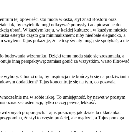
centrum tej opowieści stoi moda włoska, styl znad Bosforu oraz
 detale tak, by czytelnik mógł odkrywać pomysły i adaptować je do
lekcją ubrań. W każdym kraju, w każdej kulturze i w każdym mieście
ncuska estetyka często gra minimalizmem: niby niedbale elegancko, a
 sznytem. Tajus pokazuje, że te trzy światy mogą się spotykać, a nie
ia do budowania wizerunku. Dzięki temu moda staje się zrozumiała, a
onuje inną perspektywę: zamiast gonić za wszystkim, warto filtrować
 wybory. Chodzi o to, by inspiracja nie kończyła się na podziwianiu
trendowym dodatkiem? Tajus koncentruje się na tym, co pozwala
le równocześnie ma w sobie iskrę. To umiejętność, by nawet w prostym
si oznaczać ostentacji, tylko raczej pewną lekkość.
wdzonych proporcjach. Tajus pokazuje, jak działa ta układanka:
 przypomina, że styl to często prościej, ale mądrzej, a Tajus pomaga