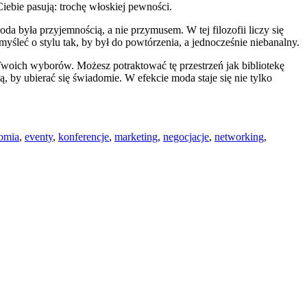
Ciebie pasują: trochę włoskiej pewności.
da była przyjemnością, a nie przymusem. W tej filozofii liczy się
myśleć o stylu tak, by był do powtórzenia, a jednocześnie niebanalny.
o Twoich wyborów. Możesz potraktować tę przestrzeń jak bibliotekę
 by ubierać się świadomie. W efekcie moda staje się nie tylko
omia
,
eventy
,
konferencje
,
marketing
,
negocjacje
,
networking
,