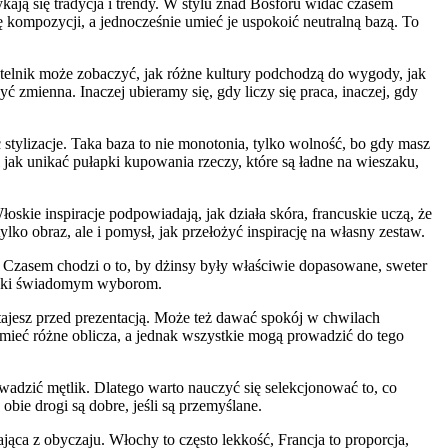
ykają się tradycja i trendy. W stylu znad Bosforu widać czasem
 kompozycji, a jednocześnie umieć je uspokoić neutralną bazą. To
Czytelnik może zobaczyć, jak różne kultury podchodzą do wygody, jak
ć zmienna. Inaczej ubieramy się, gdy liczy się praca, inaczej, gdy
stylizacje. Taka baza to nie monotonia, tylko wolność, bo gdy masz
 jak unikać pułapki kupowania rzeczy, które są ładne na wieszaku,
oskie inspiracje podpowiadają, jak działa skóra, francuskie uczą, że
ylko obraz, ale i pomysł, jak przełożyć inspirację na własny zestaw.
. Czasem chodzi o to, by dżinsy były właściwie dopasowane, sweter
dzięki świadomym wyborom.
tajesz przed prezentacją. Może też dawać spokój w chwilach
że mieć różne oblicza, a jednak wszystkie mogą prowadzić do tego
rowadzić mętlik. Dlatego warto nauczyć się selekcjonować to, co
obie drogi są dobre, jeśli są przemyślane.
ąca z obyczaju. Włochy to często lekkość, Francja to proporcja,