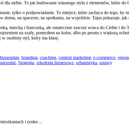
coś dla siebie. To jak budowanie własnego stylu z elementów, które do 
ianie, tylko o podpowiadanie. To miejsce, które zachęca do tego, by mo
 w domu, na spacerze, na spotkaniu, na wyjeździe. Tajus pokazuje, jak 
łoską, turecką i francuską, ale ostatecznie zawsze wraca do Ciebie i d
rzeniem na szafę, pomysłem na kolor, albo po prostu z większą ochotą,
 w osobisty styl, który ma klasę.
biznesplan
,
branding
,
coaching
,
content marketing
,
e-commerce
,
ergon
sprzedaż
,
Strategia
,
szkolenia biznesowe
,
urbanistyka
,
ustawy
eszkaniach i rynku ...