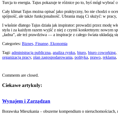
Turcja to energia. Tajus pokazuje te różnice po to, byś mógł wybrać 
Cały klimat Tajus można opisać jako praktyczny, bo nie chodzi o ocen
spójność, ale także funkcjonalność. Ubrania mają Ci służyć: w pracy,
I właśnie dlatego Tajus działa jak inspirator: prowadzi przez modę w
stylu i za każdym razem wyjść z niej z czymś konkretnym: nowym spoj
„ładna”, ale też prawdziwa — a inspiracje z całego świata układają się
Categories:
Biznes, Finanse, Ekonomia
Tagi:
administracja publiczna
,
analiza rynku
,
biuro
,
biuro coworking
,
organizacja pracy
,
plan zagospodarowania
,
polityka
,
prawo
,
reklama
,
Comments are closed.
Ciekawe artykuly:
Wynajem i Zarządzan
Borawska Mieszkania – obszerne kompendium o nieruchomościach, mi