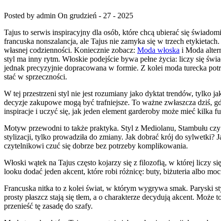
Posted by admin
On grudzień - 27 - 2025
Tajus to serwis inspiracyjny dla osób, które chcą ubierać się świado
francuska nonszalancja, ale Tajus nie zamyka się w trzech etykietach.
własnej codzienności. Koniecznie zobacz:
Moda włoska
i Moda alter
styl ma inny rytm. Włoskie podejście bywa pełne życia: liczy się świ
jednak precyzyjnie dopracowana w formie. Z kolei moda turecka potraf
stać w sprzeczności.
W tej przestrzeni styl nie jest rozumiany jako dyktat trendów, tylko
decyzje zakupowe mogą być trafniejsze. To ważne zwłaszcza dziś, gd
inspiracje i uczyć się, jak jeden element garderoby może mieć kilka fu
Motyw przewodni to także praktyka. Styl z Mediolanu, Stambułu czy P
stylizacji, tylko prowadziła do zmiany. Jak dobrać krój do sylwetki?
czytelnikowi czuć się dobrze bez potrzeby komplikowania.
Włoski wątek na Tajus często kojarzy się z filozofią, w której liczy 
looku dodać jeden akcent, które robi różnicę: buty, biżuteria albo m
Francuska nitka to z kolei świat, w którym wygrywa smak. Paryski s
prosty płaszcz stają się tłem, a o charakterze decydują akcent. Może t
przenieść tę zasadę do szafy.