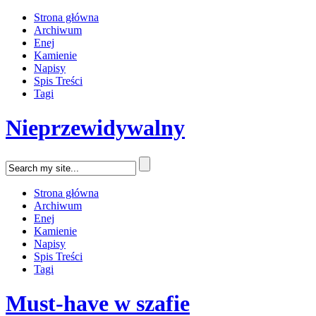
Strona główna
Archiwum
Enej
Kamienie
Napisy
Spis Treści
Tagi
Nieprzewidywalny
Strona główna
Archiwum
Enej
Kamienie
Napisy
Spis Treści
Tagi
Must-have w szafie