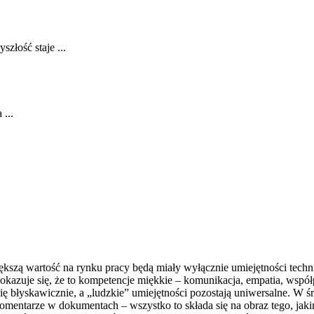
złość staje ...
...
ększą wartość na rynku pracy będą miały wyłącznie umiejętności tech
kazuje się, że to kompetencje miękkie – komunikacja, empatia, współp
się błyskawicznie, a „ludzkie” umiejętności pozostają uniwersalne. W ś
omentarze w dokumentach – wszystko to składa się na obraz tego, jak