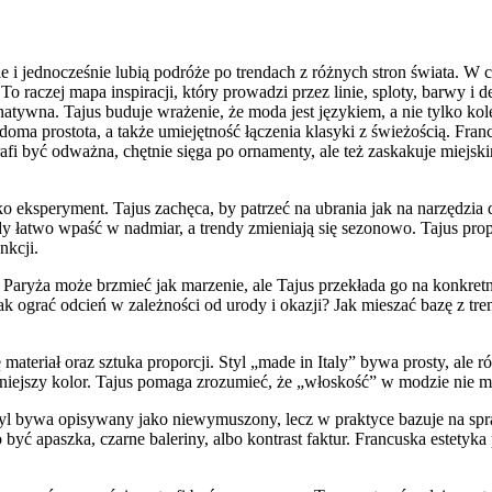
mie i jednocześnie lubią podróże po trendach z różnych stron świata. W 
 To raczej mapa inspiracji, który prowadzi przez linie, sploty, barwy i
natywna. Tajus buduje wrażenie, że moda jest językiem, a nie tylko ko
adoma prostota, a także umiejętność łączenia klasyki z świeżością. Fra
i być odważna, chętnie sięga po ornamenty, ale też zaskakuje miejskim
 jako eksperyment. Tajus zachęca, by patrzeć na ubrania jak na narzędz
y łatwo wpaść w nadmiar, a trendy zmieniają się sezonowo. Tajus prop
nkcji.
aryża może brzmieć jak marzenie, ale Tajus przekłada go na konkretne
 Jak ograć odcień w zależności od urody i okazji? Jak mieszać bazę z 
się materiał oraz sztuka proporcji. Styl „made in Italy” bywa prosty, a
ocniejszy kolor. Tajus pomaga zrozumieć, że „włoskość” w modzie nie mu
tyl bywa opisywany jako niewymuszony, lecz w praktyce bazuje na spra
o być apaszka, czarne baleriny, albo kontrast faktur. Francuska estetyka