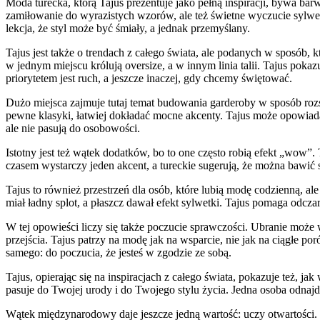
Moda turecka, którą Tajus prezentuje jako pełną inspiracji, bywa bar
zamiłowanie do wyrazistych wzorów, ale też świetne wyczucie sylwet
lekcja, że styl może być śmiały, a jednak przemyślany.
Tajus jest także o trendach z całego świata, ale podanych w sposób, 
w jednym miejscu królują oversize, a w innym linia talii. Tajus pokaz
priorytetem jest ruch, a jeszcze inaczej, gdy chcemy świętować.
Dużo miejsca zajmuje tutaj temat budowania garderoby w sposób rozsą
pewne klasyki, łatwiej dokładać mocne akcenty. Tajus może opowiadać
ale nie pasują do osobowości.
Istotny jest też wątek dodatków, bo to one często robią efekt „wow”.
czasem wystarczy jeden akcent, a tureckie sugerują, że można bawić si
Tajus to również przestrzeń dla osób, które lubią modę codzienną, 
miał ładny splot, a płaszcz dawał efekt sylwetki. Tajus pomaga odcz
W tej opowieści liczy się także poczucie sprawczości. Ubranie może
przejścia. Tajus patrzy na modę jak na wsparcie, nie jak na ciągłe p
samego: do poczucia, że jesteś w zgodzie ze sobą.
Tajus, opierając się na inspiracjach z całego świata, pokazuje też, 
pasuje do Twojej urody i do Twojego stylu życia. Jedna osoba odnajdzi
Wątek międzynarodowy daje jeszcze jedną wartość: uczy otwartości. G